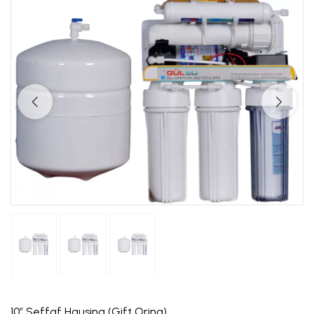
10” Seffaf Hausing (Gift Oring)